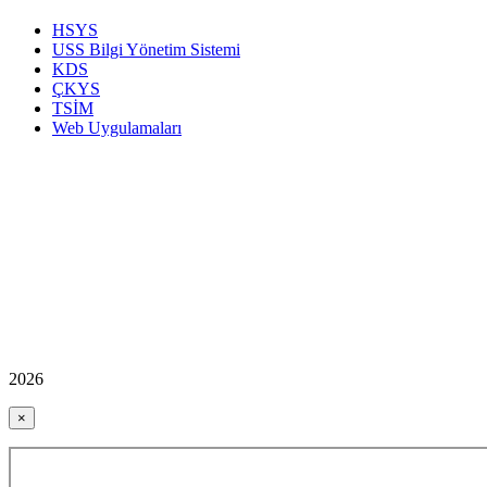
HSYS
USS Bilgi Yönetim Sistemi
KDS
ÇKYS
TSİM
Web Uygulamaları
2026
×