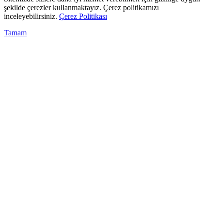
şekilde çerezler kullanmaktayız. Çerez politikamızı
inceleyebilirsiniz.
Çerez Politikası
Tamam