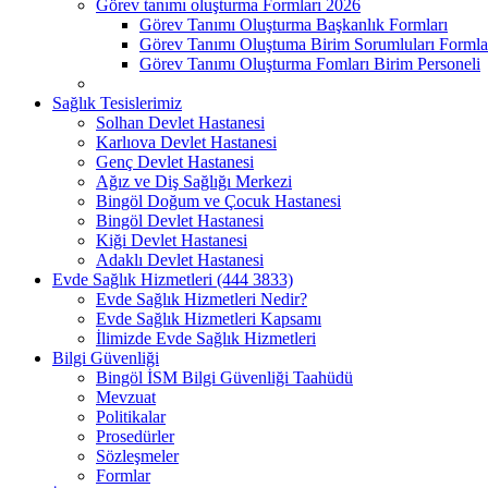
Görev tanımı oluşturma Formları 2026
Görev Tanımı Oluşturma Başkanlık Formları
Görev Tanımı Oluştuma Birim Sorumluları Formla
Görev Tanımı Oluşturma Fomları Birim Personeli
Sağlık Tesislerimiz
Solhan Devlet Hastanesi
Karlıova Devlet Hastanesi
Genç Devlet Hastanesi
Ağız ve Diş Sağlığı Merkezi
Bingöl Doğum ve Çocuk Hastanesi
Bingöl Devlet Hastanesi
Kiği Devlet Hastanesi
Adaklı Devlet Hastanesi
Evde Sağlık Hizmetleri (444 3833)
Evde Sağlık Hizmetleri Nedir?
Evde Sağlık Hizmetleri Kapsamı
İlimizde Evde Sağlık Hizmetleri
Bilgi Güvenliği
Bingöl İSM Bilgi Güvenliği Taahüdü
Mevzuat
Politikalar
Prosedürler
Sözleşmeler
Formlar