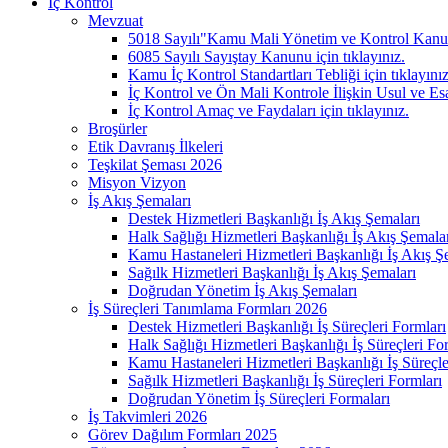
İç Kontrol
Mevzuat
5018 Sayılı"Kamu Mali Yönetim ve Kontrol Kanunu
6085 Sayılı Sayıştay Kanunu için tıklayınız.
Kamu İç Kontrol Standartları Tebliği için tıklayınız
İç Kontrol ve Ön Mali Kontrole İlişkin Usul ve Esas
İç Kontrol Amaç ve Faydaları için tıklayınız.
Broşürler
Etik Davranış İlkeleri
Teşkilat Şeması 2026
Misyon Vizyon
İş Akış Şemaları
Destek Hizmetleri Başkanlığı İş Akış Şemaları
Halk Sağlığı Hizmetleri Başkanlığı İş Akış Şemala
Kamu Hastaneleri Hizmetleri Başkanlığı İş Akış Ş
Sağılk Hizmetleri Başkanlığı İş Akış Şemaları
Doğrudan Yönetim İş Akış Şemaları
İş Süreçleri Tanımlama Formları 2026
Destek Hizmetleri Başkanlığı İş Süreçleri Formları
Halk Sağlığı Hizmetleri Başkanlığı İş Süreçleri Fo
Kamu Hastaneleri Hizmetleri Başkanlığı İş Süreçle
Sağılk Hizmetleri Başkanlığı İş Süreçleri Formları
Doğrudan Yönetim İş Süreçleri Formaları
İş Takvimleri 2026
Görev Dağılım Formları 2025