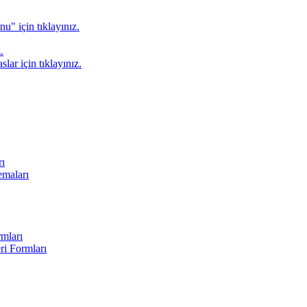
" için tıklayınız.
.
lar için tıklayınız.
rı
emaları
rmları
ri Formları