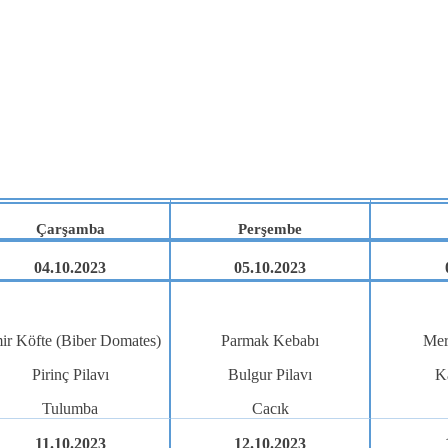
Çarşamba
Perşembe
04.10.2023
05.10.2023
ir Köfte (Biber Domates)
Parmak Kebabı
Mer
Pirinç Pilavı
Bulgur Pilavı
K
Tulumba
Cacık
11.10.2023
12.10.2023