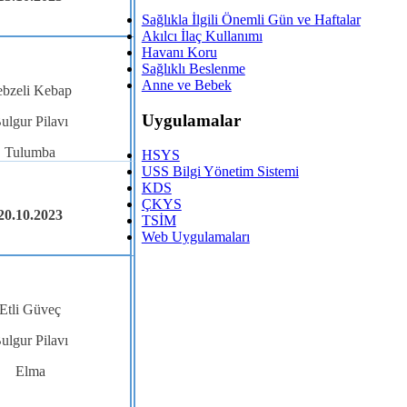
Sağlıkla İlgili Önemli Gün ve Haftalar
Akılcı İlaç Kullanımı
Havanı Koru
Sağlıklı Beslenme
Anne ve Bebek
ebzeli Kebap
Uygulamalar
ulgur Pilavı
Tulumba
HSYS
USS Bilgi Yönetim Sistemi
KDS
ÇKYS
20.10.2023
TSİM
Web Uygulamaları
Etli Güveç
ulgur Pilavı
Elma