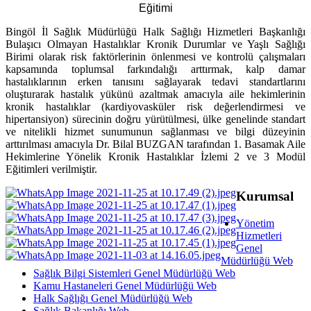
Eğitimi
Bingöl İl Sağlık Müdürlüğü Halk Sağlığı Hizmetleri Başkanlığı
Bulaşıcı Olmayan Hastalıklar Kronik Durumlar ve Yaşlı Sağlığı
Birimi olarak risk faktörlerinin önlenmesi ve kontrolü çalışmaları
kapsamında toplumsal farkındalığı arttırmak, kalp damar
hastalıklarının erken tanısını sağlayarak tedavi standartlarını
oluşturarak hastalık yükünü azaltmak amacıyla aile hekimlerinin
kronik hastalıklar (kardiyovasküler risk değerlendirmesi ve
hipertansiyon) sürecinin doğru yürütülmesi, ülke genelinde standart
ve nitelikli hizmet sunumunun sağlanması ve bilgi düzeyinin
arttırılması amacıyla Dr. Bilal BUZGAN tarafından 1. Basamak Aile
Hekimlerine Yönelik Kronik Hastalıklar İzlemi 2 ve 3 Modül
Eğitimleri verilmiştir.
Kurumsal
Yönetim
Hizmetleri
Genel
Müdürlüğü Web
Sağlık Bilgi Sistemleri Genel Müdürlüğü Web
Kamu Hastaneleri Genel Müdürlüğü Web
Halk Sağlığı Genel Müdürlüğü Web
Sağlık Bakanlığı Web