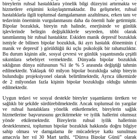
bireylerin ruhsal hastalıklara yönelik bilgi düzeyini artırmakta ve
hizmetlere erişimini kolaylaştırmaktadır. Bu gelişmeler, ruhsal
hastalıklarla ilgili toplumsal damgalamanın azaltılması, erken tanı ve
tedavinin öneminin vurgulanmasını daha da önemli hale getirmiştir.
Bipolar bozukluk, bireyin ruh halinde, enerjisinde ve günlük
işlevlerinde belirgin değişikliklerle seyreden, tıbbi olarak
tanımlanmış bir ruhsal hastalıktır. Eskiden manik depresif bozukluk
ismiyle de bilinen bipolar bozukluk, iki ayrı hastalık döneminin (
manik ve depresif ) görüldüğü iki uçlu psikolojik bir rahatsızlıktır.
Bu durum kişinin aile, sosyal çevresi ve günlük yaşantısında çeşitli
sıkıntılara sebebiyet vermektedir.
Dünyada
bipolar bozukluk
sıklığının dünya nüfusunun %1 ile % 5 arasında değiştiği tahmin
edilmektedir. Yaklaşık 60 milyon bipolar bozukluğa sahip bireyin
bulunduğu projeksiyonel olarak belirtilmektedir, Ayrıca ülkemizde
de 2 milyondan fazla kişinin bipolar bozukluğu olduğu tahmin
edilmektedir.
Uygun tedavi ve sosyal destekle bireyler yaşamlarını üretken ve
sağlıklı bir şekilde sürdürebilmektedir. Ancak toplumsal ön yargılar
ve ruhsal hastalıklara yönelik etiketlemeler, bireylerin sağlık
hizmetlerine başvurusunu geciktirmekte ve iyilik hallerini olumsuz
yönde etkilemektedir. Bireylerin ruhsal iyilik hallerinin
desteklenmesi, toplumun bipolar bozukluk hakkında doğru bilgiye
sahip olması ve damgalama ile mücadeleye katkı sunulması
amacıyla her yıl 30 Mart tarihi, “Dünya Bipolar Günü” olarak