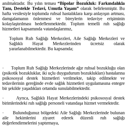
anılmaktadır. Bu yılın teması
“Bipolar Bozukluk: Farkındalıkla
Tanı, Destekle Tedavi, Umutla Yaşam”
olarak belirlenmiştir. Bu
hafta vesilesiyle toplumda ruhsal hastalıklara karşı anlayışın artması,
damgalamanın önlenmesi ve bireylerin tedaviye erişiminin
kolaylaştırılması hedeflenmektedir. Toplum temelli ruh sağlığı
hizmetleri kapsamında vatandaşlarımız,
Toplum Ruh Sağlığı Merkezleri, Aile Sağlığı Merkezleri ve
Sağlıklı Hayat Merkezlerinden ücretsiz olarak
yararlanabilmektedir. Bu kapsamda;
·
Toplum Ruh Sağlığı Merkezlerinde ağır ruhsal bozukluğu olan
(psikotik bozukluklar, iki uçlu duygudurum bozuklukları) hastalarına
psikososyal destek hizmetleri verilmekte, takip edilmekte ve
tedavilerinin gereğinde evde sağlık hizmetleri uygulamasına entegre
bir şekilde yaşadıkları ortamda sunulabilmektedir.
·
Ayrıca, Sağlıklı Hayat Merkezlerindeki psikososyal destek
birimlerindeki ruh sağlığı personeli vatandaşa hizmet vermektedir.
·
Bulunduğunuz bölgedeki Aile Sağlığı Merkezlerinde bulunan
aile hekimlerini ziyaret ederek düzenli ruh sağlığı
değerlendirmelerini yaptırmaya,